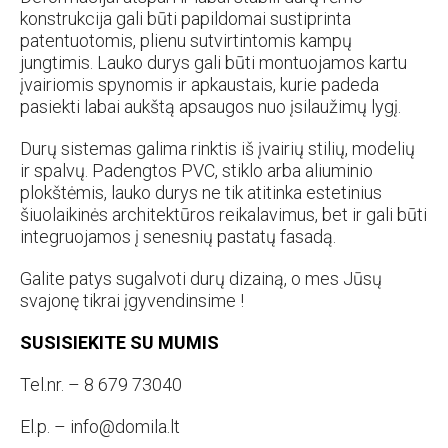
konstrukcija gali būti papildomai sustiprinta
patentuotomis, plienu sutvirtintomis kampų
jungtimis. Lauko durys gali būti montuojamos kartu
įvairiomis spynomis ir apkaustais, kurie padeda
pasiekti labai aukštą apsaugos nuo įsilaužimų lygį.
Durų sistemas galima rinktis iš įvairių stilių, modelių
ir spalvų. Padengtos PVC, stiklo arba aliuminio
plokštėmis, lauko durys ne tik atitinka estetinius
šiuolaikinės architektūros reikalavimus, bet ir gali būti
integruojamos į senesnių pastatų fasadą.
Galite patys sugalvoti durų dizainą, o mes Jūsų
svajonę tikrai įgyvendinsime !
SUSISIEKITE SU MUMIS
Tel.nr. – 8 679 73040
El.p. – info@domila.lt