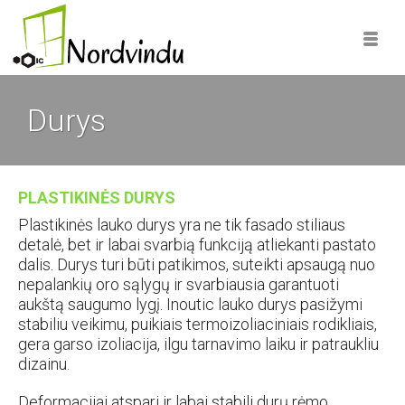
Durys
PLASTIKINĖS DURYS
Plastikinės lauko durys yra ne tik fasado stiliaus
detalė, bet ir labai svarbią funkciją atliekanti pastato
dalis. Durys turi būti patikimos, suteikti apsaugą nuo
nepalankių oro sąlygų ir svarbiausia garantuoti
aukštą saugumo lygį. Inoutic lauko durys pasižymi
stabiliu veikimu, puikiais termoizoliaciniais rodikliais,
gera garso izoliacija, ilgu tarnavimo laiku ir patraukliu
dizainu.
Deformacijai atspari ir labai stabili durų rėmo