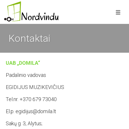
Kontaktai
UAB „DOMILA“
Padalinio vadovas
EGIDIJUS MUZIKEVIČIUS
Tel.nr. +370 679 73040
El.p. egidijus@domila.lt
Sakų g. 3, Alytus;