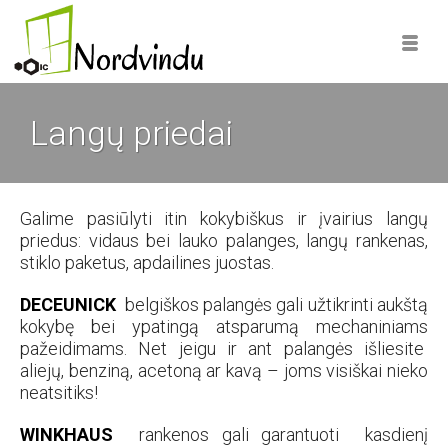
Langų priedai
Galime pasiūlyti itin kokybiškus ir įvairius langų
priedus: vidaus bei lauko palanges, langų rankenas,
stiklo paketus, apdailines juostas.
DECEUNICK
belgiškos palangės gali užtikrinti aukštą
kokybę bei ypatingą atsparumą mechaniniams
pažeidimams. Net jeigu ir ant palangės išliesite
aliejų, benziną, acetoną ar kavą – joms visiškai nieko
neatsitiks!
WINKHAUS
rankenos gali garantuoti kasdienį